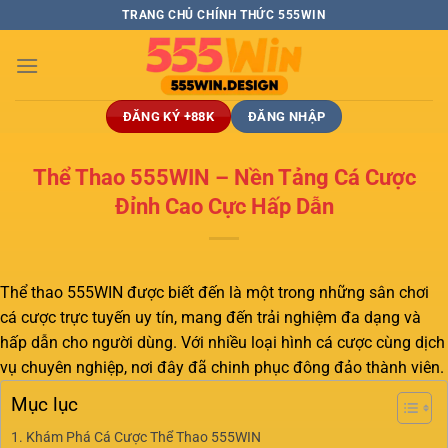
Bỏ
TRANG CHỦ CHÍNH THỨC 555WIN
qua
nội
dung
ĐĂNG KÝ +88K
ĐĂNG NHẬP
Thể Thao 555WIN – Nền Tảng Cá Cược
Đỉnh Cao Cực Hấp Dẫn
Thể thao 555WIN
được biết đến là một trong những sân chơi
cá cược trực tuyến uy tín, mang đến trải nghiệm đa dạng và
hấp dẫn cho người dùng. Với nhiều loại hình cá cược cùng dịch
vụ chuyên nghiệp, nơi đây đã chinh phục đông đảo thành viên.
Mục lục
Khám Phá Cá Cược Thể Thao 555WIN