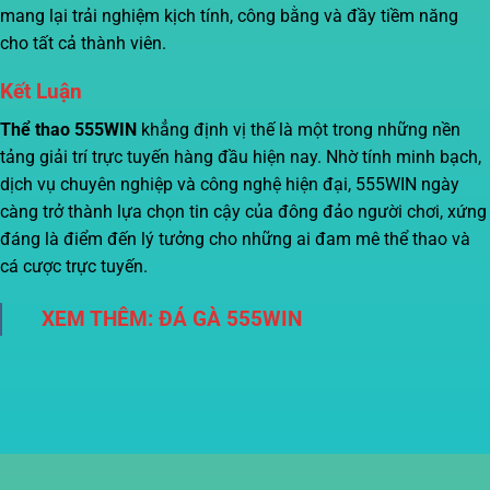
mang lại trải nghiệm kịch tính, công bằng và đầy tiềm năng
cho tất cả thành viên.
Kết Luận
Thể thao 555WIN
khẳng định vị thế là một trong những nền
tảng giải trí trực tuyến hàng đầu hiện nay. Nhờ tính minh bạch,
dịch vụ chuyên nghiệp và công nghệ hiện đại,
555WIN
ngày
càng trở thành lựa chọn tin cậy của đông đảo người chơi, xứng
đáng là điểm đến lý tưởng cho những ai đam mê thể thao và
cá cược trực tuyến.
XEM THÊM: ĐÁ GÀ 555WIN