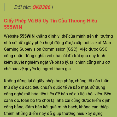
Đối tác:
OK8386
|
Giấy Phép Và Độ Uy Tín Của Thương Hiệu
555WIN
Website
555WIN
khẳng định vị thế của mình trên thị trường
nhờ sở hữu giấy phép hoạt động được cấp bởi Isle of Man
Gaming Supervision Commission (GSC). Việc được GSC
công nhận đồng nghĩa với nhà cái đã trải qua quy trình
kiểm duyệt nghiêm ngặt về pháp lý, tài chính cũng như cơ
chế bảo vệ quyền lợi người tham gia.
Không dừng lại ở giấy phép hợp pháp, chúng tôi còn tuân
thủ đầy đủ các tiêu chuẩn quốc tế về bảo mật, sử dụng
công nghệ mã hóa tiên tiến để bảo vệ dữ liệu hội viên. Bên
cạnh đó, toàn bộ trò chơi tại nhà cái cũng được kiểm định
công bằng, đảm bảo kết quả minh bạch, không can thiệp.
Chính những điểm này đã giúp thương hiệu xây dựng