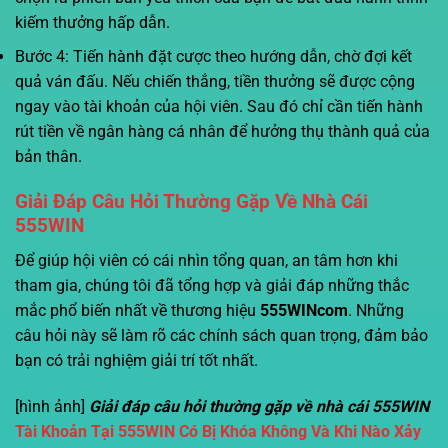
kiếm thưởng hấp dẫn.
Bước 4: Tiến hành đặt cược theo hướng dẫn, chờ đợi kết
quả ván đấu. Nếu chiến thắng, tiền thưởng sẽ được cộng
ngay vào tài khoản của hội viên. Sau đó chỉ cần tiến hành
rút tiền về ngân hàng cá nhân để hưởng thụ thành quả của
bản thân.
Giải Đáp Câu Hỏi Thường Gặp Về Nhà Cái
555WIN
Để giúp hội viên có cái nhìn tổng quan, an tâm hơn khi
tham gia, chúng tôi đã tổng hợp và giải đáp những thắc
mắc phổ biến nhất về thương hiệu
555WINcom
. Những
câu hỏi này sẽ làm rõ các chính sách quan trọng, đảm bảo
bạn có trải nghiệm giải trí tốt nhất.
[hình ảnh]
Giải đáp câu hỏi thường gặp về nhà cái 555WIN
Tài Khoản Tại 555WIN Có Bị Khóa Không Và Khi Nào Xảy