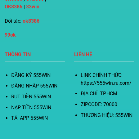
OK8386
|
33win
Đối tác:
ok8386
99ok
THÔNG TIN
LIÊN HỆ
ĐĂNG KÝ 555WIN
LINK CHÍNH THỨC:
https://555win.ru.com/
ĐĂNG NHẬP 555WIN
ĐỊA CHỈ: TP.HCM
RÚT TIỀN 555WIN
ZIPCODE: 70000
NẠP TIỀN 555WIN
THƯƠNG HIỆU: 555WIN
TẢI APP 555WIN