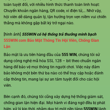
toàn tuyệt đối, với nhiều hình thức thanh toán linh hoạt:
Chuyển khoản ngân hàng, QR code, ví điện tử,… Nhờ vậy,
hội viên dễ dàng quản lý, tận hưởng trọn vẹn niềm vui chiến
thắng mà không gặp bất kỳ trở ngại nào.
[hình ảnh]
555WIN có hệ thống trả thưởng minh bạch
555WIN com Bảo Mật Thông Tin Hội Viên, Chống Gian
Lận
Bảo mật là ưu tiên hàng đầu của
555 WIN
, chúng tôi sử
dụng công nghệ mã hóa SSL 128 – bit theo chuẩn ngân
hàng để bảo vệ mọi thông tin người chơi. Việc này đảm
bảo không một bên thứ ba nào có thể truy cập hoặc đánh
cắp thông tin, mang lại sự an tâm tuyệt đối cho các hội
viên.
Bên cạnh đó, chúng tôi cũng xây dựng hệ thống giám sát,
chống gian lận hiện đại. Mọi hành vi đáng ngờ đều bị phát
hiện, xử lý kịp thời, nhằm duy trì một nền tảng
555WIN
lành