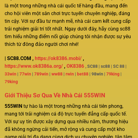
là một trong những nhà cái quốc tế hàng đầu, mang đến
cho hội viên một sân chơi trực tuyến chuyên nghiệp, đáng
tin cậy. Với sự đầu tư mạnh mẽ, nhà cái cam kết cung cấp
trải nghiệm giải trí tốt nhất. Ngay dưới đây, hãy cùng sc88
tìm hiểu những điểm nổi giúp chúng tôi nhận được sự yêu
thích từ đông đảo người chơi nhé!
| SC88.COM ,
https://ok8386.mobi/
,
https://www.ok8386a.org/
,
OK8386
, SC88 | sc88 | SC 88 |
33win
|
77win
|
789win
|
ww88
|
rwin
|
bet88
| 98win |
79king
|
79king
Giới Thiệu Sơ Qua Về Nhà Cái 555WIN
555WIN
tự hào là một trong những nhà cái tiên phong,
mang tới trải nghiệm cá độ trực tuyến đẳng cấp quốc tế.
Với sự uy tín được xây dựng qua nhiều năm, thương hiệu
đã không ngừng cải tiến, mở rộng và cung cấp một kho
game giải trí đa dạng cùng dịch vụ chuyên nghiệp, tận tâm.