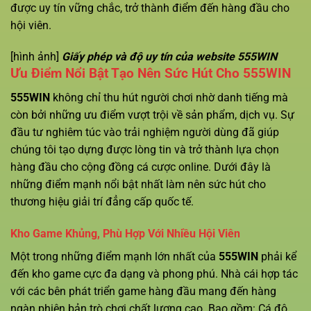
được uy tín vững chắc, trở thành điểm đến hàng đầu cho
hội viên.
[hình ảnh]
Giấy phép và độ uy tín của website 555WIN
Ưu Điểm Nổi Bật Tạo Nên Sức Hút Cho 555WIN
555WIN
không chỉ thu hút người chơi nhờ danh tiếng mà
còn bởi những ưu điểm vượt trội về sản phẩm, dịch vụ. Sự
đầu tư nghiêm túc vào trải nghiệm người dùng đã giúp
chúng tôi tạo dựng được lòng tin và trở thành lựa chọn
hàng đầu cho cộng đồng cá cược online. Dưới đây là
những điểm mạnh nổi bật nhất làm nên sức hút cho
thương hiệu giải trí đẳng cấp quốc tế.
Kho Game Khủng, Phù Hợp Với Nhiều Hội Viên
Một trong những điểm mạnh lớn nhất của
555WIN
phải kể
đến kho game cực đa dạng và phong phú. Nhà cái hợp tác
với các bên phát triển game hàng đầu mang đến hàng
ngàn phiên bản trò chơi chất lượng cao. Bao gồm: Cá độ