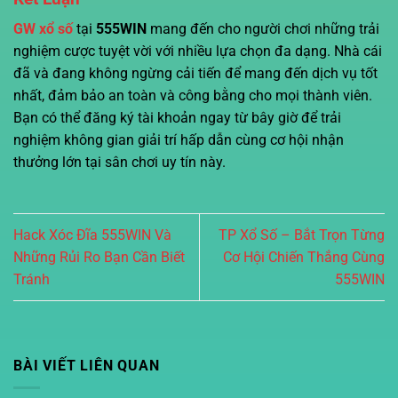
GW xổ số
tại
555WIN
mang đến cho người chơi những trải
nghiệm cược tuyệt vời với nhiều lựa chọn đa dạng. Nhà cái
đã và đang không ngừng cải tiến để mang đến dịch vụ tốt
nhất, đảm bảo an toàn và công bằng cho mọi thành viên.
Bạn có thể đăng ký tài khoản ngay từ bây giờ để trải
nghiệm không gian giải trí hấp dẫn cùng cơ hội nhận
thưởng lớn tại sân chơi uy tín này.
Hack Xóc Đĩa 555WIN Và
TP Xổ Số – Bắt Trọn Từng
Những Rủi Ro Bạn Cần Biết
Cơ Hội Chiến Thắng Cùng
Tránh
555WIN
BÀI VIẾT LIÊN QUAN