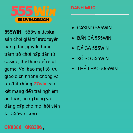
DANH MỤC
CASINO 555WIN
555WIN
- 555win.design
BẮN CÁ 555WIN
sân chơi giải trí trực tuyến
hàng đầu, quy tụ hàng
ĐÁ GÀ 555WIN
trăm trò chơi hấp dẫn từ
XỔ SỐ 555WIN
casino, thể thao đến slot
THỂ THAO 555WIN
game. Với bảo mật tối ưu,
giao dịch nhanh chóng và
ưu đãi khủng
77win
cam
kết mang đến trải nghiệm
an toàn, công bằng và
đẳng cấp cho mọi hội viên
tại 555win.com
OK8386
,
OK8386
,