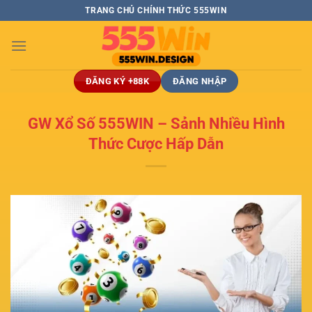
Bỏ
TRANG CHỦ CHÍNH THỨC 555WIN
qua
nội
dung
ĐĂNG KÝ +88K
ĐĂNG NHẬP
GW Xổ Số 555WIN – Sảnh Nhiều Hình
Thức Cược Hấp Dẫn