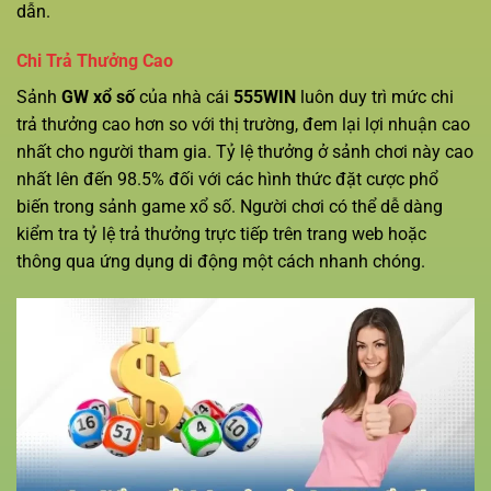
dẫn.
Chi Trả Thưởng Cao
Sảnh
GW xổ số
của nhà cái
555WIN
luôn duy trì mức chi
trả thưởng cao hơn so với thị trường, đem lại lợi nhuận cao
nhất cho người tham gia. Tỷ lệ thưởng ở sảnh chơi này cao
nhất lên đến 98.5% đối với các hình thức đặt cược phổ
biến trong sảnh game xổ số. Người chơi có thể dễ dàng
kiểm tra tỷ lệ trả thưởng trực tiếp trên trang web hoặc
thông qua ứng dụng di động một cách nhanh chóng.