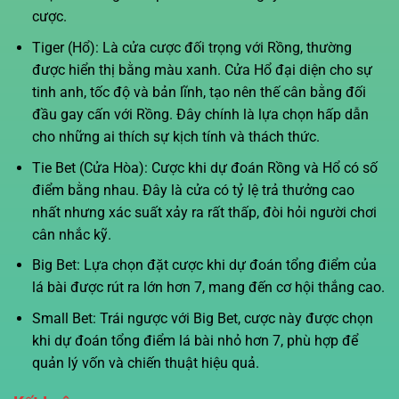
cược.
Tiger (Hổ): Là cửa cược đối trọng với Rồng, thường
được hiển thị bằng màu xanh. Cửa Hổ đại diện cho sự
tinh anh, tốc độ và bản lĩnh, tạo nên thế cân bằng đối
đầu gay cấn với Rồng. Đây chính là lựa chọn hấp dẫn
cho những ai thích sự kịch tính và thách thức.
Tie Bet (Cửa Hòa): Cược khi dự đoán Rồng và Hổ có số
điểm bằng nhau. Đây là cửa có tỷ lệ trả thưởng cao
nhất nhưng xác suất xảy ra rất thấp, đòi hỏi người chơi
cân nhắc kỹ.
Big Bet: Lựa chọn đặt cược khi dự đoán tổng điểm của
lá bài được rút ra lớn hơn 7, mang đến cơ hội thắng cao.
Small Bet: Trái ngược với Big Bet, cược này được chọn
khi dự đoán tổng điểm lá bài nhỏ hơn 7, phù hợp để
quản lý vốn và chiến thuật hiệu quả.