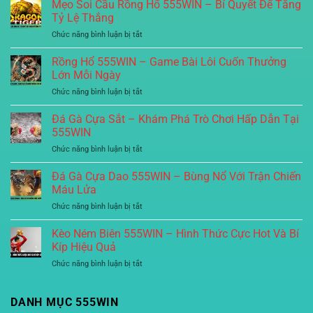
Mẹo Soi Cầu Rồng Hổ 555WIN – Bí Quyết Để Tăng
Tỷ Lệ Thắng
ở
Chức năng bình luận bị tắt
Mẹo
Soi
Rồng Hổ 555WIN – Game Bài Lôi Cuốn Thưởng
Cầu
Lớn Mỗi Ngày
Rồng
ở
Chức năng bình luận bị tắt
Hổ
Rồng
555WIN
Hổ
Đá Gà Cựa Sắt – Khám Phá Trò Chơi Hấp Dẫn Tại
–
555WIN
Bí
555WIN
–
Quyết
ở
Chức năng bình luận bị tắt
Game
Để
Đá
Bài
Tăng
Gà
Đá Gà Cựa Dao 555WIN – Bùng Nổ Với Trận Chiến
Lôi
Tỷ
Cựa
Cuốn
Máu Lửa
Lệ
Sắt
Thưởng
Thắng
ở
Chức năng bình luận bị tắt
–
Lớn
Đá
Khám
Mỗi
Gà
Kèo Ném Biên 555WIN – Hình Thức Cực Hot Và Bí
Phá
Ngày
Cựa
Trò
Kíp Hiệu Quả
Dao
Chơi
ở
Chức năng bình luận bị tắt
555WIN
Hấp
Kèo
–
Dẫn
Ném
Bùng
Tại
Biên
DANH MỤC 555WIN
Nổ
555WIN
555WIN
Với