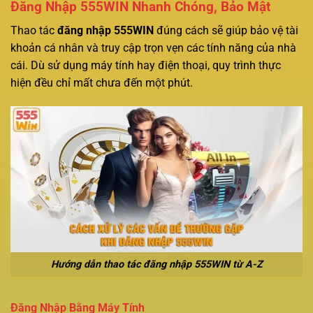
Đăng Nhập 555WIN Nhanh Chóng, Bảo Mật
Thao tác
đăng nhập 555WIN
đúng cách sẽ giúp bảo vệ tài
khoản cá nhân và truy cập trọn vẹn các tính năng của nhà
cái. Dù sử dụng máy tính hay điện thoại, quy trình thực
hiện đều chỉ mất chưa đến một phút.
Hướng dẫn thao tác đăng nhập 555WIN từ A-Z
Đăng Nhập Bằng Máy Tính