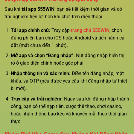
Sau khi
tải app 555WIN
, bạn sẽ tiết kiệm thời gian và có
trải nghiệm tiện lợi hơn khi chơi trên điện thoại:
Tải app chính chủ:
Truy cập
trang chủ 555WIN
, chọn
đúng phiên bản cho iOS hoặc Android và tiến hành cài
đặt (mất chưa đến 1 phút).
Mở app và chọn “Đăng nhập”:
Nút đăng nhập hiển thị
rõ ở giao diện chính hoặc góc phải.
Nhập thông tin và xác minh:
Điền tên đăng nhập, mật
khẩu, và OTP (nếu được yêu cầu khi đăng nhập từ thiết
bị mới).
Truy cập và trải nghiệm:
Ngay sau khi đăng nhập thành
công, bạn có thể nạp tiền, cược thể thao, chơi casino,
hoặc nhận thông báo kèo và khuyến mãi theo thời gian
thực.