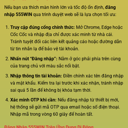
Nếu bạn ưa thích màn hình lớn và tốc độ ổn định,
đăng
nhập 555WIN
qua trình duyệt web sẽ là lựa chọn tối ưu:
Truy cập đúng cổng chính thức:
Mở Chrome, Edge hoặc
Cốc Cốc và nhập địa chỉ được xác minh từ nhà cái.
Tránh tuyệt đối các liên kết quảng cáo hoặc đường dẫn
từ tin nhắn lạ để bảo vệ tài khoản.
Nhấn nút “Đăng nhập”:
Nằm ở góc phải phía trên cùng
của trang chủ với màu sắc nổi bật.
Nhập thông tin tài khoản:
Điền chính xác tên đăng nhập
và mật khẩu. Kiểm tra lại trước khi xác nhận, tránh nhập
sai quá 5 lần để không bị khóa tạm thời.
Xác minh OTP khi cần:
Nếu đăng nhập từ thiết bị mới,
hệ thống sẽ gửi mã OTP qua email hoặc số điện thoại.
Nhập mã trong vòng 60 giây để hoàn tất.
Đăng Nhập 555WIN Trên Ứng Dụng Di Động