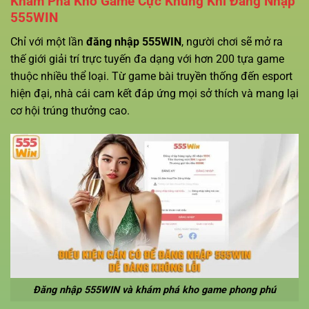
Khám Phá Kho Game Cực Khủng Khi Đăng Nhập
555WIN
Chỉ với một lần
đăng nhập 555WIN
, người chơi sẽ mở ra
thế giới giải trí trực tuyến đa dạng với hơn 200 tựa game
thuộc nhiều thể loại. Từ game bài truyền thống đến esport
hiện đại, nhà cái cam kết đáp ứng mọi sở thích và mang lại
cơ hội trúng thưởng cao.
Đăng nhập 555WIN và khám phá kho game phong phú