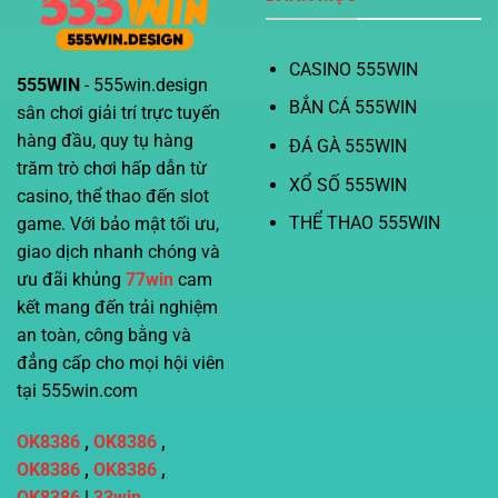
CASINO 555WIN
555WIN
- 555win.design
BẮN CÁ 555WIN
sân chơi giải trí trực tuyến
hàng đầu, quy tụ hàng
ĐÁ GÀ 555WIN
trăm trò chơi hấp dẫn từ
XỔ SỐ 555WIN
casino, thể thao đến slot
THỂ THAO 555WIN
game. Với bảo mật tối ưu,
giao dịch nhanh chóng và
ưu đãi khủng
77win
cam
kết mang đến trải nghiệm
an toàn, công bằng và
đẳng cấp cho mọi hội viên
tại 555win.com
OK8386
,
OK8386
,
OK8386
,
OK8386
,
OK8386
|
33win