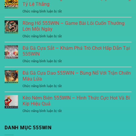
Tỷ Lệ Thắng
ở
Chức năng bình luận bị tắt
Mẹo
Soi
Rồng Hổ 555WIN – Game Bài Lôi Cuốn Thưởng
Cầu
Lớn Mỗi Ngày
Rồng
ở
Chức năng bình luận bị tắt
Hổ
Rồng
555WIN
Hổ
Đá Gà Cựa Sắt – Khám Phá Trò Chơi Hấp Dẫn Tại
–
555WIN
Bí
555WIN
–
Quyết
ở
Chức năng bình luận bị tắt
Game
Để
Đá
Bài
Tăng
Gà
Đá Gà Cựa Dao 555WIN – Bùng Nổ Với Trận Chiến
Lôi
Tỷ
Cựa
Cuốn
Máu Lửa
Lệ
Sắt
Thưởng
Thắng
ở
Chức năng bình luận bị tắt
–
Lớn
Đá
Khám
Mỗi
Gà
Kèo Ném Biên 555WIN – Hình Thức Cực Hot Và Bí
Phá
Ngày
Cựa
Trò
Kíp Hiệu Quả
Dao
Chơi
ở
Chức năng bình luận bị tắt
555WIN
Hấp
Kèo
–
Dẫn
Ném
Bùng
Tại
Biên
DANH MỤC 555WIN
Nổ
555WIN
555WIN
Với