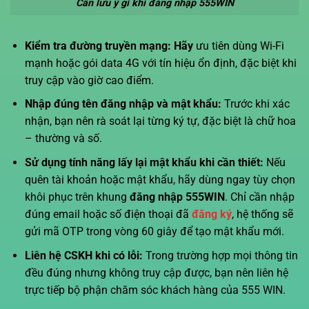
Cần lưu ý gì khi đăng nhập 555WIN
Kiểm tra đường truyền mạng: Hãy
ưu tiên dùng Wi-Fi
mạnh hoặc gói data 4G với tín hiệu ổn định, đặc biệt khi
truy cập vào giờ cao điểm.
Nhập đúng tên đăng nhập và mật khẩu:
Trước khi xác
nhận, bạn nên rà soát lại từng ký tự, đặc biệt là chữ hoa
– thường và số.
Sử dụng tính năng lấy lại mật khẩu khi cần thiết:
Nếu
quên tài khoản hoặc mật khẩu, hãy dùng ngay tùy chọn
khôi phục trên khung
đăng nhập 555WIN
. Chỉ cần nhập
đúng email hoặc số điện thoại đã
đăng ký
, hệ thống sẽ
gửi mã OTP trong vòng 60 giây để tạo mật khẩu mới.
Liên hệ CSKH khi có lỗi:
Trong trường hợp mọi thông tin
đều đúng nhưng không truy cập được, bạn nên liên hệ
trực tiếp bộ phận chăm sóc khách hàng của 555 WIN.