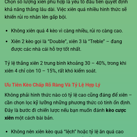
Chọn số lượng
xiên
phù hợp là yếu tố đầu tiên quyết định
khả năng thắng lâu dài. Việc xiên quá nhiều hình thức sẽ
khiến rủi ro nhân lên gấp bội.
Không xiên quá 4 kèo vì càng nhiều, rủi ro càng cao.
Xiên 2 kèo gọi là “Double”, xiên 3 là “Treble” – đang
được các nhà cái hỗ trợ tốt nhất.
Tỷ lệ thắng xiên 2 trung bình khoảng 30 – 40%, trong khi
xiên 4 chỉ còn 10 – 15%, rất khó kiểm soát.
Ưu Tiên Kèo Chấp Rõ Ràng Và Tỷ Lệ Hợp Lý
Không phải hình thức nào có tỷ lệ cao cũng đáng để xiên –
cần chọn lọc kỹ lưỡng những phương thức có tính ổn định.
Đây là bước đi chiến lược nếu bạn muốn đánh
kèo cược
xiên
một cách bài bản.
Không nên xiên kèo quá “lệch” hoặc tỷ lệ ăn quá cao