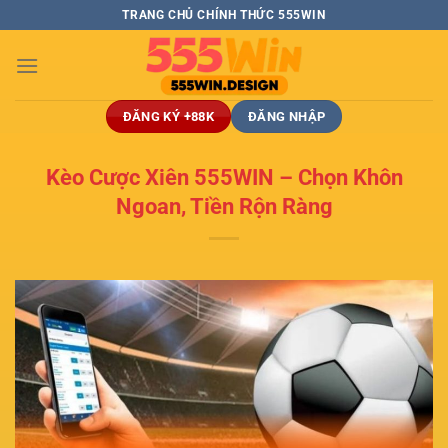
Bỏ
TRANG CHỦ CHÍNH THỨC 555WIN
qua
nội
dung
ĐĂNG KÝ +88K
ĐĂNG NHẬP
Kèo Cược Xiên 555WIN – Chọn Khôn
Ngoan, Tiền Rộn Ràng