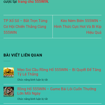
cược tại
trang chủ 555WIN
.
TP Xổ Số – Bắt Trọn Từng
Kèo Ném Biên 555WIN –
Cơ Hội Chiến Thắng Cùng
Hình Thức Cực Hot Và Bí Kíp
555WIN
Hiệu Quả
BÀI VIẾT LIÊN QUAN
Mẹo Soi Cầu Rồng Hổ 555WIN – Bí Quyết Để Tăng
Tỷ Lệ Thắng
ở
Chức năng bình luận bị tắt
Mẹo
Soi
Rồng Hổ 555WIN – Game Bài Lôi Cuốn Thưởng
Cầu
Lớn Mỗi Ngày
Rồng
ở
Chức năng bình luận bị tắt
Hổ
Rồng
555WIN