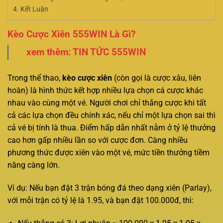
Kết Luận
Kèo Cược Xiên 555WIN Là Gì?
xem thêm: TIN TỨC 555WIN
Trong thể thao,
kèo cược xiên
(còn gọi là cược xâu, liên
hoàn) là hình thức kết hợp nhiều lựa chọn cá cược khác
nhau vào cùng một vé. Người chơi chỉ thắng cược khi tất
cả các lựa chọn đều chính xác, nếu chỉ một lựa chọn sai thì
cả vé bị tính là thua. Điểm hấp dẫn nhất nằm ở tỷ lệ thưởng
cao hơn gấp nhiều lần so với cược đơn. Càng nhiều
phương thức được xiên vào một vé, mức tiền thưởng tiềm
năng càng lớn.
Ví dụ: Nếu bạn đặt 3 trận bóng đá theo dạng xiên (Parlay),
với mỗi trận có tỷ lệ là 1.95, và bạn đặt 100.000đ, thì: