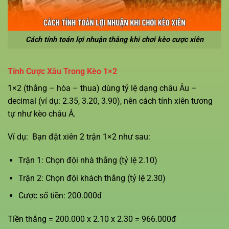
Cách tính toán lợi nhuận thắng khi chơi kèo cược xiên
Tính Cược Xâu Trong Kèo 1×2
1×2 (thắng – hòa – thua) dùng tỷ lệ dạng châu Âu –
decimal (ví dụ: 2.35, 3.20, 3.90), nên cách tính xiên tương
tự như kèo châu Á.
Ví dụ: Bạn đặt xiên 2 trận 1×2 như sau:
Trận 1: Chọn đội nhà thắng (tỷ lệ 2.10)
Trận 2: Chọn đội khách thắng (tỷ lệ 2.30)
Cược số tiền: 200.000đ
Tiền thắng = 200.000 x 2.10 x 2.30 = 966.000đ