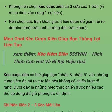
Không nên chọn
kèo cược xiên
cả 3 cửa của 1 trận (vì
rủi ro dính vào cùng 1 sự kiện).
Nên chọn các trận khác giải, ít liên quan để giảm rủi ro
domino (một trận ảnh hưởng đến trận khác).
Mẹo Chơi Kèo Cược Xiên Giúp Bạn Thắng Lợi
Liên Tục
xem thêm:
Kèo Ném Biên
555WIN – Hình
Thức Cực Hot Và Bí Kíp Hiệu Quả
Kèo cược xiên
có thể giúp bạn “nhân 3, nhân 5” vốn, nhưng
cũng tiềm ẩn rủi ro cực lớn nếu không có chiến lược rõ
ràng. Dưới đây là những mẹo thực chiến được nhiều cao
thủ áp dụng để giữ phong độ ổn định:
Chỉ Nên Xiên 2 – 3 Kèo Mỗi Lần