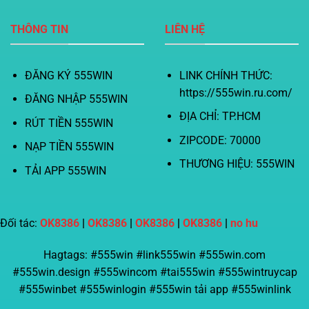
THÔNG TIN
LIÊN HỆ
ĐĂNG KÝ 555WIN
LINK CHÍNH THỨC:
https://555win.ru.com/
ĐĂNG NHẬP 555WIN
ĐỊA CHỈ: TP.HCM
RÚT TIỀN 555WIN
ZIPCODE: 70000
NẠP TIỀN 555WIN
THƯƠNG HIỆU: 555WIN
TẢI APP 555WIN
Đối tác:
OK8386
|
OK8386
|
OK8386
|
OK8386
|
no hu
Hagtags: #555win #link555win #555win.com
#555win.design #555wincom #tai555win #555wintruycap
#555winbet #555winlogin #555win tải app #555winlink