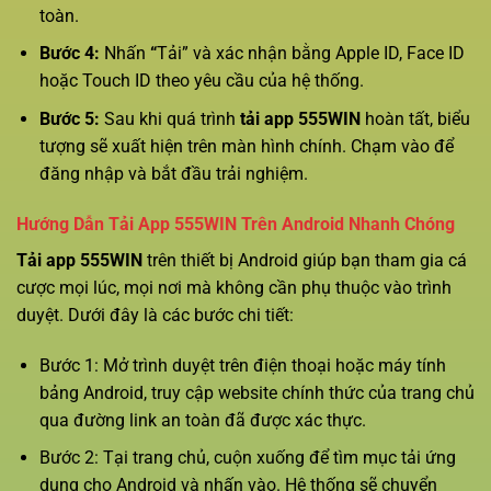
toàn.
Bước 4:
Nhấn
“
Tải” và xác nhận bằng Apple ID, Face ID
hoặc Touch ID theo yêu cầu của hệ thống.
Bước 5:
Sau khi quá trình
t
ải app 555WIN
hoàn tất, biểu
tượng sẽ xuất hiện trên màn hình chính. Chạm vào để
đăng nhập và bắt đầu trải nghiệm.
Hướng Dẫn Tải App 555WIN Trên Android Nhanh Chóng
Tải app 555WIN
trên thiết bị Android giúp bạn tham gia cá
cược mọi lúc, mọi nơi mà không cần phụ thuộc vào trình
duyệt. Dưới đây là các bước chi tiết:
Bước 1: Mở trình duyệt trên điện thoại hoặc máy tính
bảng Android, truy cập website chính thức của trang chủ
qua đường link an toàn đã được xác thực.
Bước 2: Tại trang chủ, cuộn xuống để tìm mục tải ứng
dụng cho Android và nhấn vào. Hệ thống sẽ chuyển