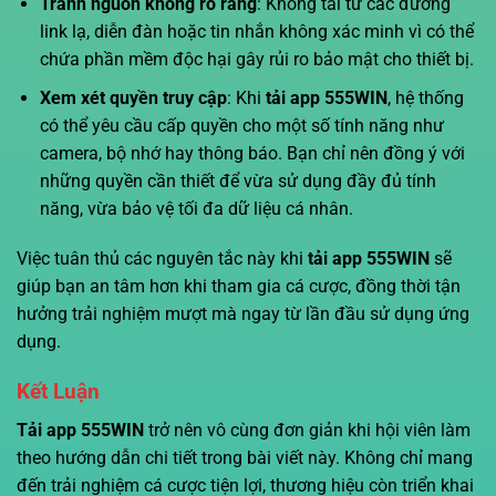
Tránh nguồn không rõ ràng
: Không tải từ các đường
link lạ, diễn đàn hoặc tin nhắn không xác minh vì có thể
chứa phần mềm độc hại gây rủi ro bảo mật cho thiết bị.
Xem xét quyền truy cập
: Khi
tải app 555WIN
, hệ thống
có thể yêu cầu cấp quyền cho một số tính năng như
camera, bộ nhớ hay thông báo. Bạn chỉ nên đồng ý với
những quyền cần thiết để vừa sử dụng đầy đủ tính
năng, vừa bảo vệ tối đa dữ liệu cá nhân.
Việc tuân thủ các nguyên tắc này khi
tải app 555WIN
sẽ
giúp bạn an tâm hơn khi tham gia cá cược, đồng thời tận
hưởng trải nghiệm mượt mà ngay từ lần đầu sử dụng ứng
dụng.
Kết Luận
Tải app 555WIN
trở nên vô cùng đơn giản khi hội viên làm
theo hướng dẫn chi tiết trong bài viết này. Không chỉ mang
đến trải nghiệm cá cược tiện lợi, thương hiệu còn triển khai