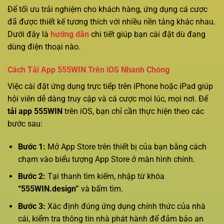
Để tối ưu trải nghiệm cho khách hàng, ứng dụng cá cược
đã được thiết kế tương thích với nhiều nền tảng khác nhau.
Dưới đây là
hướng dẫn
chi tiết giúp bạn cài đặt dù đang
dùng điện thoại nào.
Cách Tải App 555WIN Trên iOS Nhanh Chóng
Việc cài đặt ứng dụng trực tiếp trên iPhone hoặc iPad giúp
hội viên dễ dàng truy cập và cá cược mọi lúc, mọi nơi. Để
tải app 555WIN
trên iOS, bạn chỉ cần thực hiện theo các
bước sau:
Bước 1:
Mở App Store
trên thiết bị của bạn bằng cách
chạm vào biểu tượng App Store ở màn hình chính.
Bước 2:
Tại thanh tìm kiếm, nhập từ khóa
“
555WIN.design
”
và bấm tìm.
Bước 3:
Xác định đúng ứng dụng chính thức của nhà
cái, kiểm tra thông tin nhà phát hành để đảm bảo an