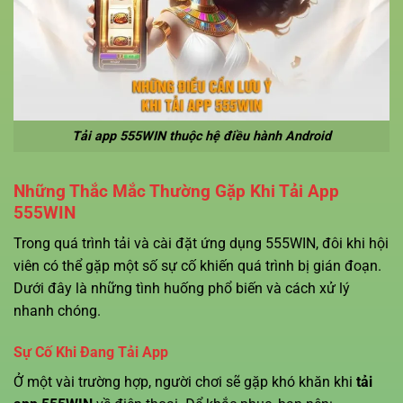
Tải app 555WIN thuộc hệ điều hành Android
Những Thắc Mắc Thường Gặp Khi Tải App
555WIN
Trong quá trình tải và cài đặt ứng dụng 555WIN, đôi khi hội
viên có thể gặp một số sự cố khiến quá trình bị gián đoạn.
Dưới đây là những tình huống phổ biến và cách xử lý
nhanh chóng.
Sự Cố Khi Đang Tải App
Ở một vài trường hợp, người chơi sẽ gặp khó khăn khi
tải