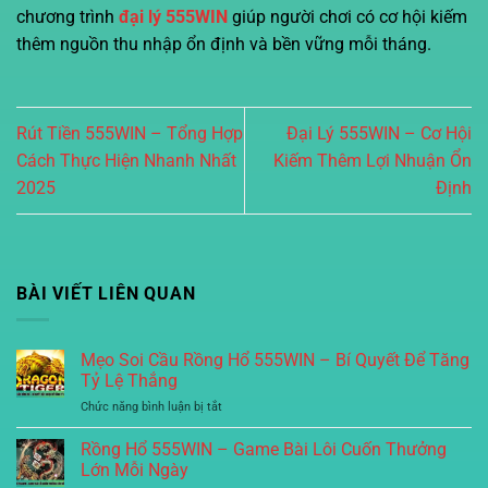
chương trình
đại lý 555WIN
giúp người chơi có cơ hội kiếm
thêm nguồn thu nhập ổn định và bền vững mỗi tháng.
Rút Tiền 555WIN – Tổng Hợp
Đại Lý 555WIN – Cơ Hội
Cách Thực Hiện Nhanh Nhất
Kiếm Thêm Lợi Nhuận Ổn
2025
Định
BÀI VIẾT LIÊN QUAN
Mẹo Soi Cầu Rồng Hổ 555WIN – Bí Quyết Để Tăng
Tỷ Lệ Thắng
ở
Chức năng bình luận bị tắt
Mẹo
Soi
Rồng Hổ 555WIN – Game Bài Lôi Cuốn Thưởng
Cầu
Lớn Mỗi Ngày
Rồng