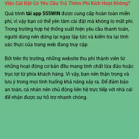
Việc Cài Đặt Có Yêu Cầu Trả Thêm Phí Kích Hoạt Không?
Quá trình
tải app 555WIN
được cung cấp hoàn toàn miễn
phí, vì vậy bạn có thể yên tâm cài đặt mà không lo mất phí.
Trong trường hợp hệ thống xuất hiện yêu cầu thanh toán,
người dùng nên dừng lại ngay lập tức và kiểm tra lại tính
xác thực của trang web đang truy cập.
Bởi trên thị trường, những website thu phí thành viên từ
những hoạt động cơ bản đều mang tính chất lừa đảo hoặc
trục lợi từ phía khách hàng. Vì vậy, bạn nên thận trọng và
lưu ý trong mọi tình huống khả năng xảy ra. Để đảm bảo
an toàn, cá nhân nên chủ động liên hệ trực tiếp với nhà cái
để nhận được sự hỗ trợ nhanh chóng.