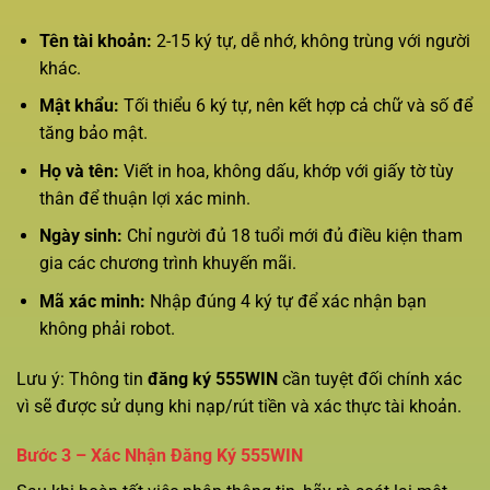
Tên tài khoản:
2-15 ký tự, dễ nhớ, không trùng với người
khác.
Mật khẩu:
Tối thiểu 6 ký tự, nên kết hợp cả chữ và số để
tăng bảo mật.
Họ và tên:
Viết in hoa, không dấu, khớp với giấy tờ tùy
thân để thuận lợi xác minh.
Ngày sinh:
Chỉ người đủ 18 tuổi mới đủ điều kiện tham
gia các chương trình khuyến mãi.
Mã xác minh:
Nhập đúng 4 ký tự để xác nhận bạn
không phải robot.
Lưu ý: Thông tin
đăng ký 555WIN
cần tuyệt đối chính xác
vì sẽ được sử dụng khi nạp/rút tiền và xác thực tài khoản.
Bước 3 – Xác Nhận Đăng Ký 555WIN