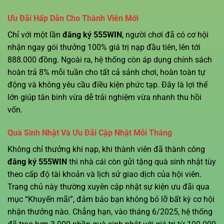
Ưu Đãi Hấp Dẫn Cho Thành Viên Mới
Chỉ với một lần
đăng ký 555WIN
, người chơi đã có cơ hội
nhận ngay gói thưởng 100% giá trị nạp đầu tiên, lên tới
888.000 đồng. Ngoài ra, hệ thống còn áp dụng chính sách
hoàn trả 8% mỗi tuần cho tất cả sảnh chơi, hoàn toàn tự
động và không yêu cầu điều kiện phức tạp. Đây là lợi thế
lớn giúp tân binh vừa dễ trải nghiệm vừa nhanh thu hồi
vốn.
Quà Sinh Nhật Và Ưu Đãi Cập Nhật Mỗi Tháng
Không chỉ thưởng khi nạp, khi thành viên đã thành công
đăng ký 555WIN
thì nhà cái còn gửi tặng quà sinh nhật tùy
theo cấp độ tài khoản và lịch sử giao dịch của hội viên.
Trang chủ này thường xuyên cập nhật sự kiện ưu đãi qua
mục “Khuyến mãi”, đảm bảo bạn không bỏ lỡ bất kỳ cơ hội
nhận thưởng nào. Chẳng hạn, vào tháng 6/2025, hệ thống