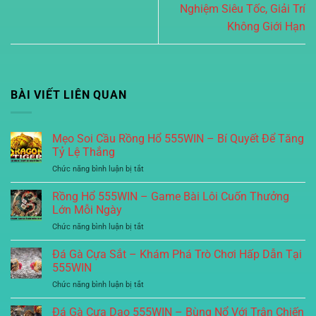
Nghiệm Siêu Tốc, Giải Trí
Không Giới Hạn
BÀI VIẾT LIÊN QUAN
Mẹo Soi Cầu Rồng Hổ 555WIN – Bí Quyết Để Tăng
Tỷ Lệ Thắng
ở
Chức năng bình luận bị tắt
Mẹo
Soi
Rồng Hổ 555WIN – Game Bài Lôi Cuốn Thưởng
Cầu
Lớn Mỗi Ngày
Rồng
ở
Chức năng bình luận bị tắt
Hổ
Rồng
555WIN
Hổ
Đá Gà Cựa Sắt – Khám Phá Trò Chơi Hấp Dẫn Tại
–
555WIN
Bí
555WIN
–
Quyết
ở
Chức năng bình luận bị tắt
Game
Để
Đá
Bài
Tăng
Gà
Đá Gà Cựa Dao 555WIN – Bùng Nổ Với Trận Chiến
Lôi
Tỷ