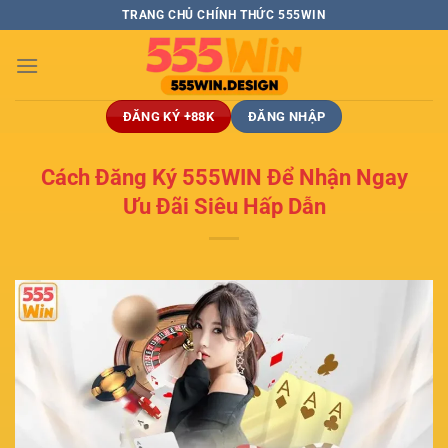
Bỏ
TRANG CHỦ CHÍNH THỨC 555WIN
qua
nội
dung
ĐĂNG KÝ +88K
ĐĂNG NHẬP
Cách Đăng Ký 555WIN Để Nhận Ngay
Ưu Đãi Siêu Hấp Dẫn